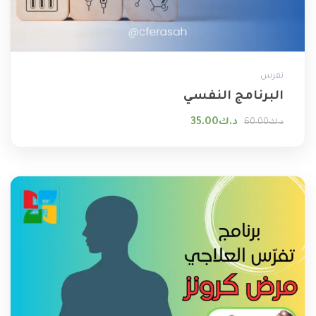
تفرس
البرنامج النفسي
السعر الأصلي هو: د.ك60.00.
السعر الحالي هو: د.ك35.00.
د.ك
35.00
د.ك
60.00