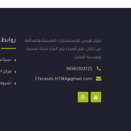
روابط
مركز تفرس للاستشارات النفسية والغذائية
من خلال علم الغذاء يتم البناء لحياة صحية
ونفسية أفضل
سياس
96560303725
مركز ا
Cferasah.HTMA@gmail.com
شروط 