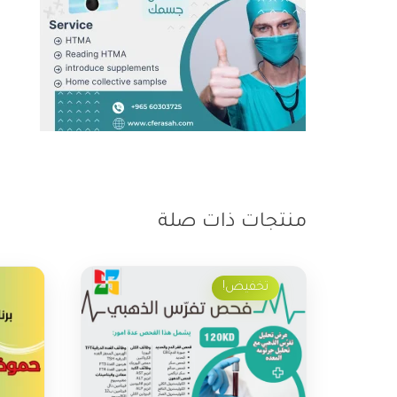
منتجات ذات صلة
تخفيض!