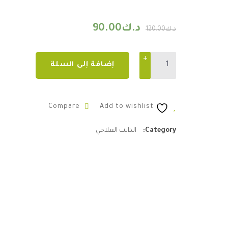
السعر الأصلي هو: د.ك120.00.
السعر الحالي هو: د.ك.00
د.ك
90.00
د.ك
120.00
Quantity
إضافة إلى السلة
Compare
Add to wishlist
Category:
الدايت العلاجي