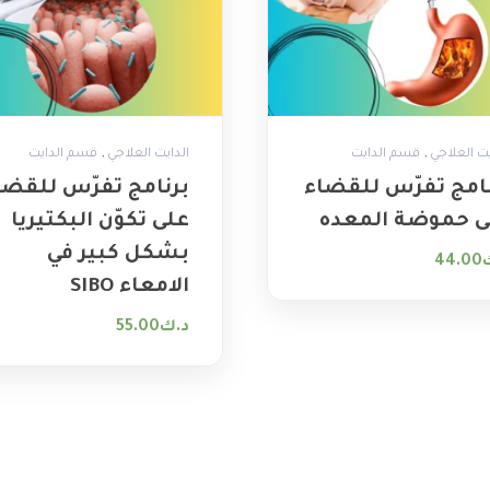
,
,
يت العلاجي
قسم الدايت
الدايت العلاجي
قسم الدايت
نامج تفرّس للقضاء
برنامج تفرّس للقضا
ى حموضة المعده
على تكوّن البكتيريا
بشكل كبير في
44.00
الامعاء ‏SIBO
د.ك
55.00