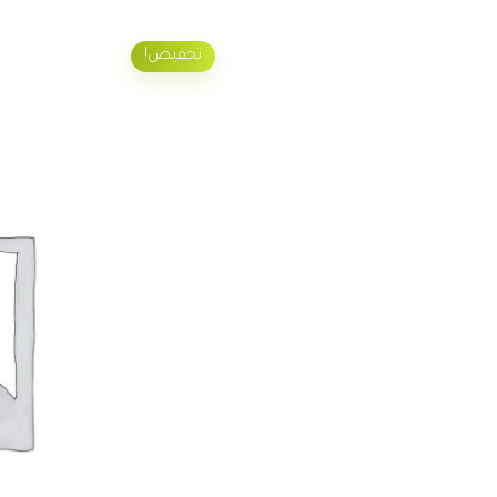
تخفيض!
90.