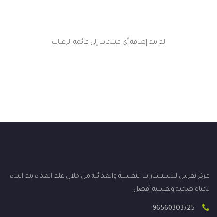
لم يتم إضافة أي منتجات إلى قائمة الرغبات
مركز تفرس للاستشارات النفسية والغذائية من خلال علم الغذاء يتم البناء
لحياة صحية ونفسية أفضل
96560303725