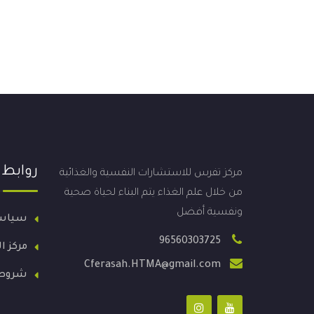
روابط
مركز تفرس للاستشارات النفسية والغذائية
من خلال علم الغذاء يتم البناء لحياة صحية
ونفسية أفضل
سياس
96560303725
مركز ا
Cferasah.HTMA@gmail.com
شروط 