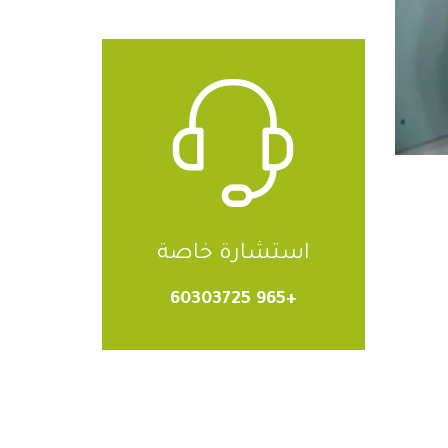
استشارة خاصة
+965 60303725