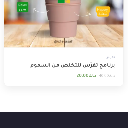
تفرس
برنامج تفرّس للتخلص من السموم
السعر الأصلي هو: د.ك40.00.
السعر الحالي هو: د.ك20.00.
د.ك
20.00
د.ك
40.00