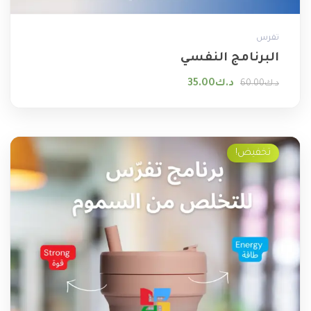
تفرس
البرنامج النفسي
السعر الأصلي هو: د.ك60.00.
السعر الحالي هو: د.ك35.00.
د.ك
35.00
د.ك
60.00
تخفيض!