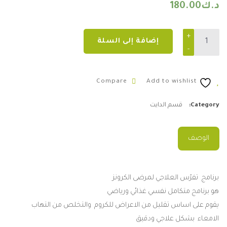
د.ك
180.00
برنامج تفرّس العلاجي لمرضى الكرونز quantity
إضافة إلى السلة
Compare
Add to wishlist
Category:
قسم الدايت
الوصف
برنامج
تفرّس
العلاجي
لمرضى
الكرونز
هو
برنامج
متكامل
نفسي
غذائي
ورياضي
يقوم
على
اساس
تقليل
من
الاعراض
للكروم
والتخلص
من
التهاب
الامعاء
بشكل
علاجي
ودقيق