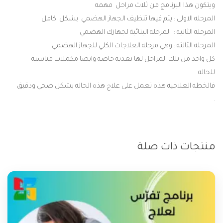
ويتكون
هذا
البرنامج
من
ثلاث
مراحل
مهمه
المرحله
الاولى
:
يتم
فيها
تنظيف
الجهاز
الهضمي
بشكل
كامل
المرحله
الثانيه
:
المرحله
البنائية
لجهازك
الهضمي
المرحله
الثالثه
:
وهي
مرحله
العلاجات
الكلي
للجهاز
الهضمي
كل
واحد
من
تلك
المراحل
لها
تغذيه
خاصه
وايضا
مكملات
مناسبه
للحاله
فالخطه
العلاجيه
هذه
تعمل
على
علاج
هذه
الحاله
بشكل
صحي
ودقيق
.
منتجات ذات صلة