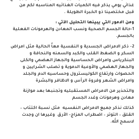
غذائي يومي يذكر فيه الكميات الغذائيه المناسبه لكم من
قبل مختصينا ذو الخبرة الطويلة .
ومن الامور التي يبينها التحليل الآتي :
1-حالة الجسم الصحية ونسب المعادن والهرمونات الفعلية
بالجسم.
2- ذكر الامراض الجسدية و النفسية معاً الحالية مثل امراض
السكر و الضغط القلب والكبد والسمنه والنحافة و
البنكرياس وامراض الحساسية والجهاز الهضمي والكلى
والجهاز الهضمي والأوعية الدموية و تصلب الشرايين و
الحصوات وارتفاع الكوليسترول وحساسيه الدم والجلد
وامراض الشعر وفروة الرأس و الاظافر والبشرة
والتحذير من الامراض المستقبليه وتجنبها بعد موازنة
معادن وهرمونات وغدد الجسم
كذلك نذكر جميع الامراض النفسيه مثل نسبة اكتئاب –
القلق – التوتر – اضطراب المزاج- الأرق وغيرها ان وجدت
لاسمح الله.