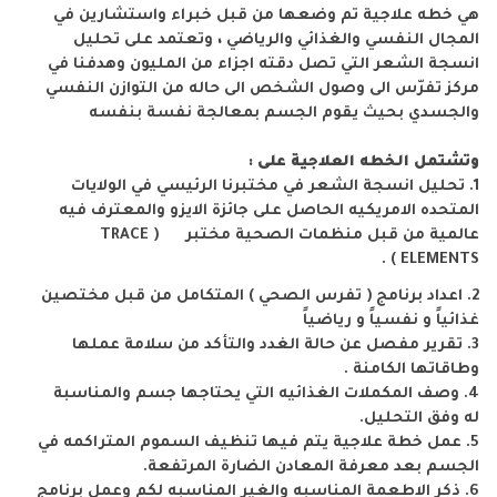
هي خطه علاجية تم وضعها من قبل خبراء واستشارين في
المجال النفسي والغذائي والرياضي ، وتعتمد على تحليل
انسجة الشعر التي تصل دقته اجزاء من المليون وهدفنا في
مركز تفرّس الى وصول الشخص الى حاله من التوازن النفسي
والجسدي بحيث يقوم الجسم بمعالجة نفسة بنفسه
وتشتمل الخطه العلاجية على :
1. تحليل انسجة الشعر في مختبرنا الرئيسي في الولايات
المتحده الامريكيه الحاصل على جائزة الايزو والمعترف فيه
عالمية من قبل منظمات الصحية مختبر ( TRACE
ELEMENTS ) .
2. اعداد برنامج ( تفرس الصحي ) المتكامل من قبل مختصين
غذائياً و نفسياً و رياضياً
3. تقرير مفصل عن حالة الغدد والتأكد من سلامة عملها
وطاقاتها الكامنة .
4. وصف المكملات الغذائيه التي يحتاجها جسم والمناسبة
له وفق التحليل.
5. عمل خطة علاجية يتم فيها تنظيف السموم المتراكمه في
الجسم بعد معرفة المعادن الضارة المرتفعة.
6. ذكر الاطعمة المناسبه والغير المناسبه لكم وعمل برنامج