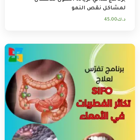
لمشاكل نقص النمو
د.ك
45.00