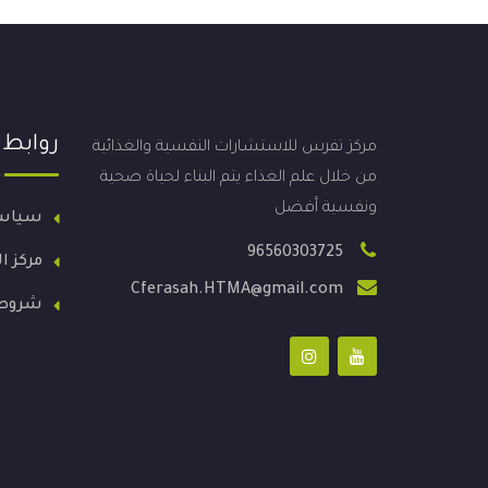
روابط
مركز تفرس للاستشارات النفسية والغذائية
من خلال علم الغذاء يتم البناء لحياة صحية
ونفسية أفضل
سياس
96560303725
مركز ا
Cferasah.HTMA@gmail.com
شروط 