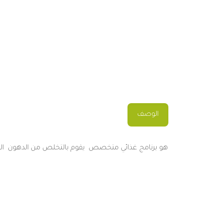
الوصف
هو
برنامج
غذائي
متخصص
يقوم
بالتخلص
من
الدهون
ال