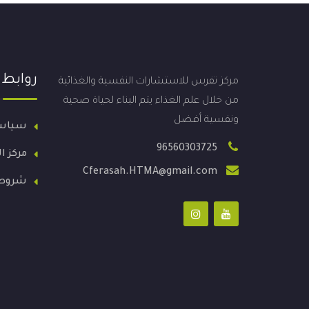
روابط
مركز تفرس للاستشارات النفسية والغذائية
من خلال علم الغذاء يتم البناء لحياة صحية
ونفسية أفضل
سياس
96560303725
مركز ا
Cferasah.HTMA@gmail.com
شروط 