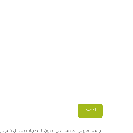
الوصف
برنامج
تفرّس
للقضاء
على
تكوّن
الفطريات
بشكل
كبير
في