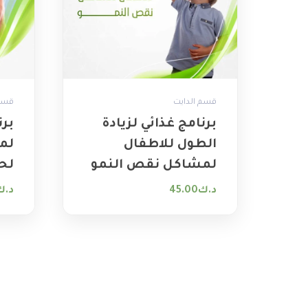
قسم الدايت
قسم 
برنامج غذائي لزيادة
بر
الطول للاطفال
لم
لمشاكل نقص النمو
لح
د.ك
45.00
د.ك