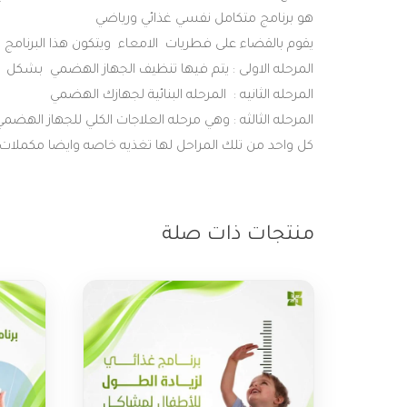
هو
برنامج
متكامل
نفسي
غذائي
ورياضي
يقوم
بالقضاء
على
فطريات
الامعاء
ويتكون
هذا
البرنامج
م
المرحله
الاولى
:
يتم
فيها
تنظيف
الجهاز
الهضمي
بشكل
المرحله
الثانيه
:
المرحله
البنائية
لجهازك
الهضمي
المرحله
الثالثه
:
وهي
مرحله
العلاجات
الكلي
للجهاز
الهضمي
كل
واحد
من
تلك
المراحل
لها
تغذيه
خاصه
وايضا
مكملات
منتجات ذات صلة