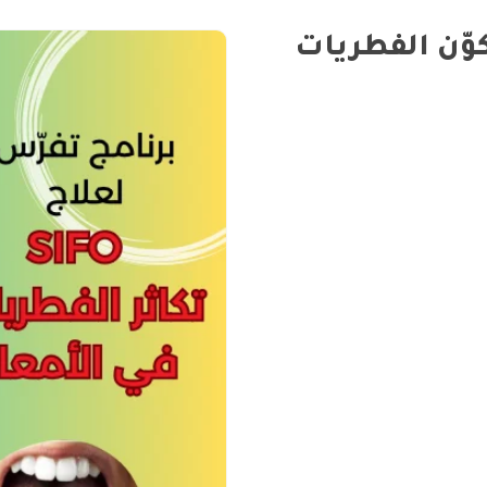
وّن الفطريات
SIFO qua