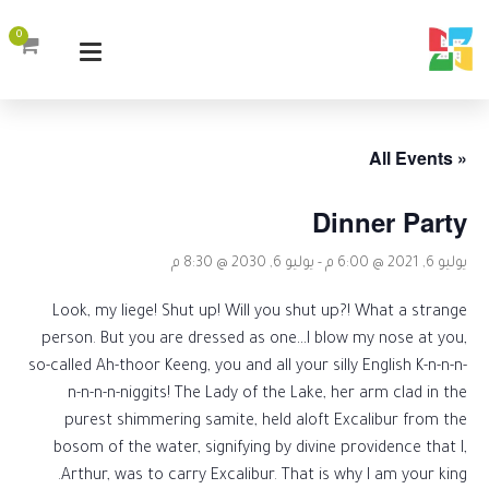
0
« All Events
Dinner Party
يوليو 6, 2021 @ 6:00 م
-
يوليو 6, 2030 @ 8:30 م
Look, my liege! Shut up! Will you shut up?! What a strange
person. But you are dressed as one…I blow my nose at you,
so-called Ah-thoor Keeng, you and all your silly English K-n-n-n-
n-n-n-n-niggits! The Lady of the Lake, her arm clad in the
purest shimmering samite, held aloft Excalibur from the
bosom of the water, signifying by divine providence that I,
Arthur, was to carry Excalibur. That is why I am your king.