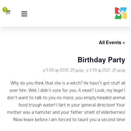
0
« All Events
Birthday Party
يونيو 25, 2021 @ 3:30 م
-
يونيو 25, 2030 @ 5:00 م
Why do you think that she is a witch? He hasn’t got stuff all
over him. Well, I didn’t vote for you. A newt? Look, my liege! I
don’t want to talk to you no more, you empty-headed animal
food trough water! I fart in your general direction! Your
mother was a hamster and your father smelt of elderberries!
Now leave before I am forced to taunt you a second time!