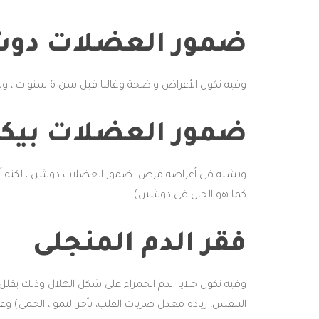
ضمور العضلات دو
وفيه تكون الأعراض واضحة وغالبا قبل سن 6 سنوات ، وتشمل( الإرهاق تخلف عقلى، ضعف فى العضلات، مشاكل بالقلب، مشاكل فى الجهاز التنفسى، تشوهات فى الصدر والظهر).
ضمور العضلات بيكر
ويشبه فى أعراضه مرض ضمور العضلات دوشن ، لكنه أب
كما هو الحال فى دوشين).
فقر الدم المنجلى
وفيه تكون خلايا الدم الحمراء على شكل الهلال وذلك يقلل 
التنفس، زيادة معدل ضربات القلب، تأخر النمو ، الحمى) و