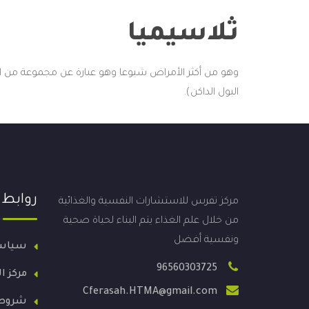
ثلاسيميا
وهو من أكثر الأمراض شيوعا وهو عبارة عن مجموعة من ا
البول الداكن).
روابط
مركز تفرس للاستشارات النفسية والغذائية
من خلال علم الغذاء يتم البناء لحياة صحية
ونفسية أفضل
سياس
96560303725
مركز ا
Cferasah.HTMA@gmail.com
شروط 