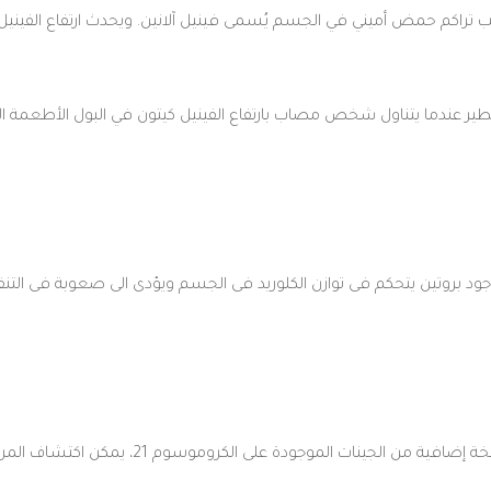
 تسبب تراكم حمض أميني في الجسم يُسمى فينيل آلانين. ويحدث ارتفاع الفين
م خطير عندما يتناول شخص مصاب بارتفاع الفينيل كيتون في البول الأطعمة الم
ود بروتين يتحكم فى توازن الكلوريد فى الجسم ويؤدى الى صعوبة فى التنفس
متلازمة داون وهى شذوذ كروموسومى شائع ناتج عن