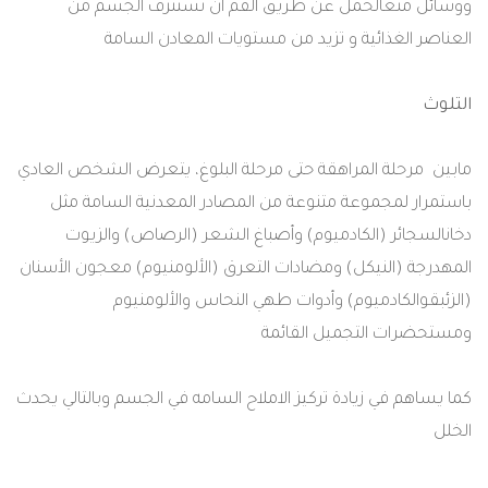
ووسائل
منع
الحمل
عن
طريق
الفم
أن
تستنزف
الجسم
من
العناصر
الغذائية
و
تزيد
من
مستويات
المعادن
السامة
التلوث
مابين
مرحلة
المراهقة
حتى
مرحلة
البلوغ،
يتعرض
الشخص
العادي
باستمرار
لمجموعة
متنوعة
من
المصادر
المعدنية
السامة
مثل
دخان
السجائر
(
الكادميوم
)
وأصباغ
الشعر
(
الرصاص
)
والزيوت
المهدرجة
(
النيكل
)
ومضادات
التعرق
(
الألومنيوم
)
معجون
الأسنان
(
الزئبق
والكادميوم
)
وأدوات
طهي
النحاس
والألومنيوم
ومستحضرات
التجميل
القائمة
كما
يساهم
في
زيادة
تركيز
الاملاح
السامه
في
الجسم
وبالتالي
يحدث
الخلل