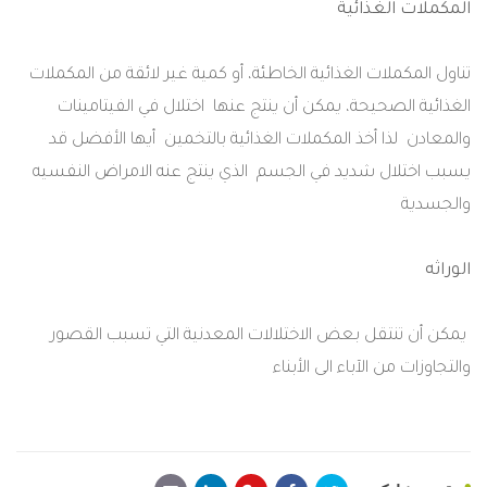
المكملات
الغذائية
تناول
المكملات
الغذائية
الخاطئة،
أو
كمية
غير
لائقة
من
المكملات
الغذائية
الصحيحة،
يمكن
أن
ينتج
عنها
اختلال
في
الفيتامينات
والمعادن
لذا
أخذ
المكملات
الغذائية
بالتخمين
أيها
الأفضل
قد
يسبب
اختلال
شديد
في
الجسم
الذي
ينتج
عنه
الامراض
النفسيه
والجسدية
الوراثه
يمكن
أن
تنتقل
بعض
الاختلالات
المعدنية
التي
تسبب
القصور
والتجاوزات
من
الآباء
الى
الأبناء