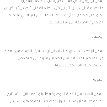
يمكن
أن
يؤدي
تناول
كميات
كبيرة
من
الأطعمة
المكررة
والمصنعة
إلى
اختلال
التوازن
حتى
النظام
الغذائي
“
الصحي
”
يمكن
أن
يحتوي
على
محتوى
غذائي
غير
كاف
اعتمادا
على
التربة
التي
نما
فيها
الطعام
أو
الطريقة
التي
تم
إعداده
بها
الإجهاد
يمكن
للإجهاد
الجسدي
أو
العاطفي
أن
يستنزف
الجسم
من
العديد
من
العناصر
الغذائية
ويقلل
أيضا
من
قدرته
على
امتصاص
واستخدام
تلك
التي
يحصل
عليها
الأدوية
يمكن
للعديد
من
الأدوية
الموصوفة
طبيا
والأدوية
التي
لا
تستلزم
وصفة
طبية
مثل
مدارات
البول
ومضادات
الحموضة
والأسبرين